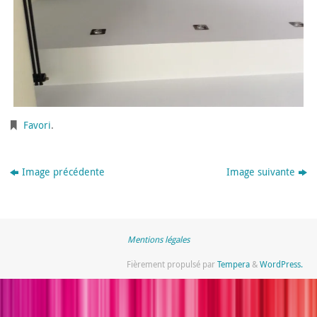
Favori
.
Image précédente
Image suivante
Mentions légales
Fièrement propulsé par
Tempera
&
WordPress.