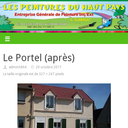
Le Portel (après)
admin5864
20 octobre 2017
La taille originale est de
327 × 247
pixels