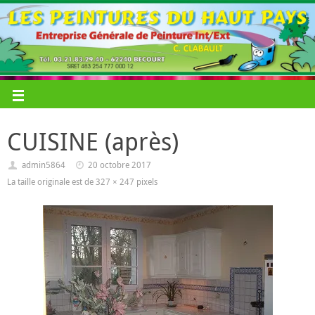
CUISINE (après)
admin5864
20 octobre 2017
La taille originale est de
327 × 247
pixels