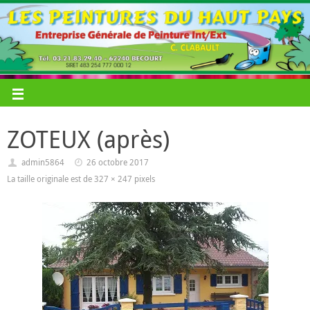
ZOTEUX (après)
admin5864
26 octobre 2017
La taille originale est de
327 × 247
pixels