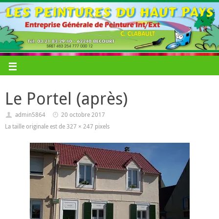
Le Portel (après)
admin5864
20 octobre 2017
La taille originale est de
327 × 247
pixels