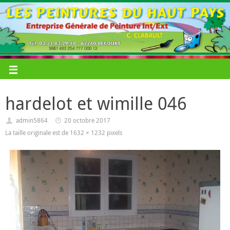
hardelot et wimille 046
admin5864
20 octobre 2017
La taille originale est de
1632 × 1232
pixels