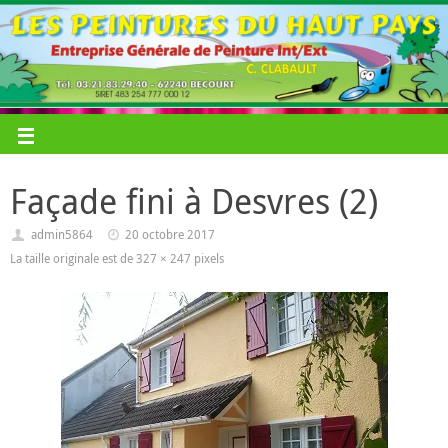
Façade fini à Desvres (2)
admin5864
20 octobre 2017
La taille originale est de
327 × 247
pixels