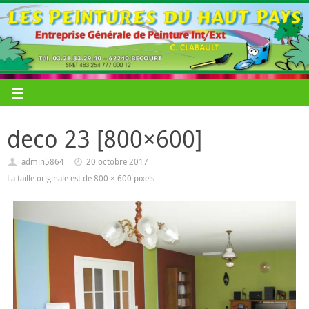
deco 23 [800×600]
admin5864
20 octobre 2017
La taille originale est de
800 × 600
pixels