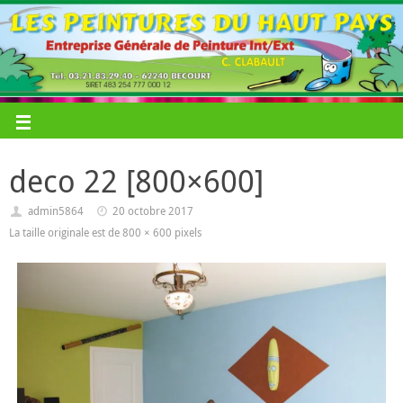
deco 22 [800×600]
admin5864
20 octobre 2017
La taille originale est de
800 × 600
pixels