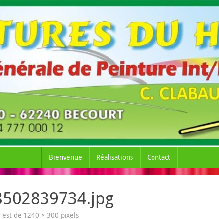
Bienvenue
Réalisations
Contact
8502839734.jpg
le est de
1240 × 300
pixels