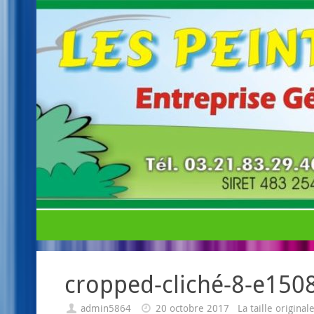
cropped-cliché-8-e150
admin5864
20 octobre 2017
La taille origina