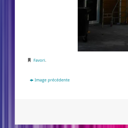
Favori
.
Image précédente