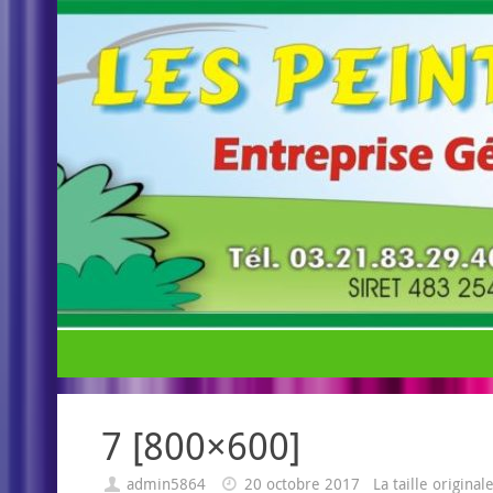
7 [800×600]
admin5864
20 octobre 2017
La taille origina