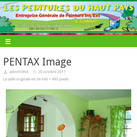
PENTAX Image
admin5864
20 octobre 2017
La taille originale est de
640 × 480
pixels