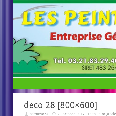
deco 28 [800×600]
admin5864
20 octobre 2017
La taille origina