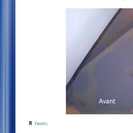
Favori
.