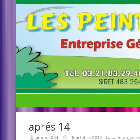
aprés 14
admin5864
26 octobre 2017
La taille origina