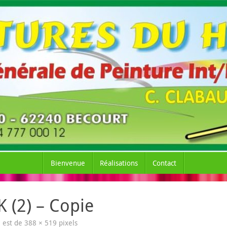
Bienvenue
Réalisations
Contact
(2) – Copie
le est de
388 × 519
pixels