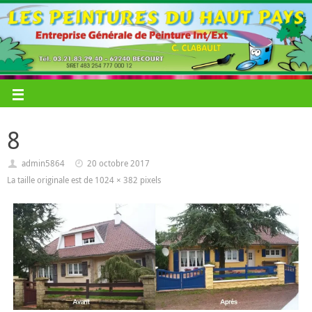
8
admin5864
20 octobre 2017
La taille originale est de
1024 × 382
pixels