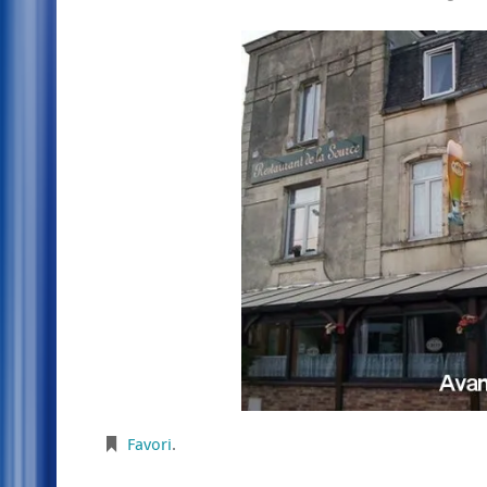
Favori
.