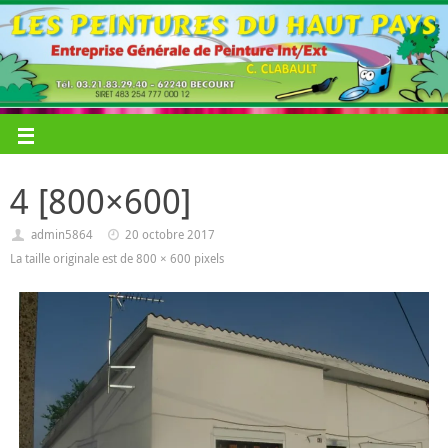
4 [800×600]
admin5864
20 octobre 2017
La taille originale est de
800 × 600
pixels