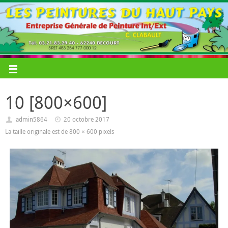
10 [800×600]
admin5864
20 octobre 2017
La taille originale est de
800 × 600
pixels